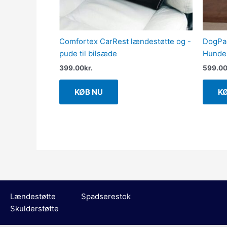
Comfortex CarRest lændestøtte og -
DogPad
pude til bilsæde
Hunde
399.00
kr.
599.0
KØB NU
K
Lændestøtte
Spadserestok
Skulderstøtte