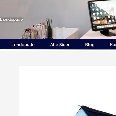
Gå
til
indholdet
Lændepude
Lændepude
Alle Sider
Blog
Ko