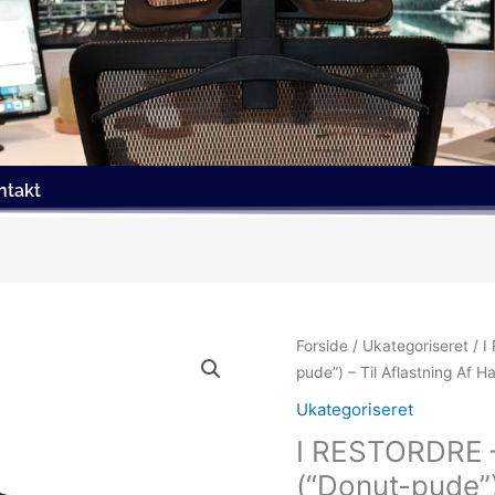
ntakt
Forside
/
Ukategoriseret
/ I
pude”) – Til Aflastning Af H
Ukategoriseret
I RESTORDRE 
(“Donut-pude”) 