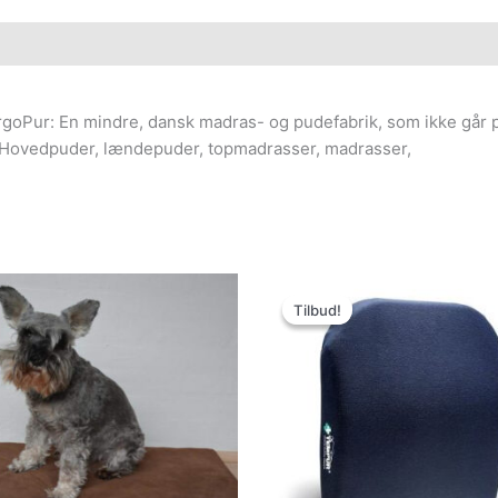
ErgoPur: En mindre, dansk madras- og pudefabrik, som ikke går
r: Hovedpuder, lændepuder, topmadrasser, madrasser,
Den
Den
oprindelige
aktuelle
Tilbud!
Tilbud!
pris
pris
var:
er:
799.00kr..
599.00kr..