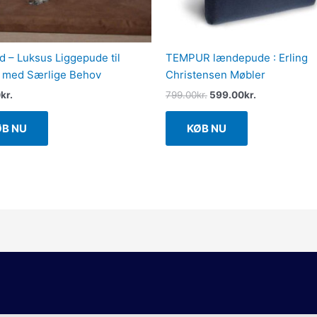
 – Luksus Liggepude til
TEMPUR lændepude : Erling
 med Særlige Behov
Christensen Møbler
0
kr.
799.00
kr.
599.00
kr.
ØB NU
KØB NU