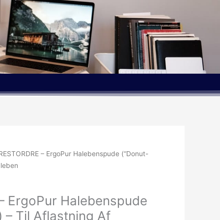
 RESTORDRE – ErgoPur Halebenspude (“Donut-
aleben
– ErgoPur Halebenspude
– Til Aflastning Af