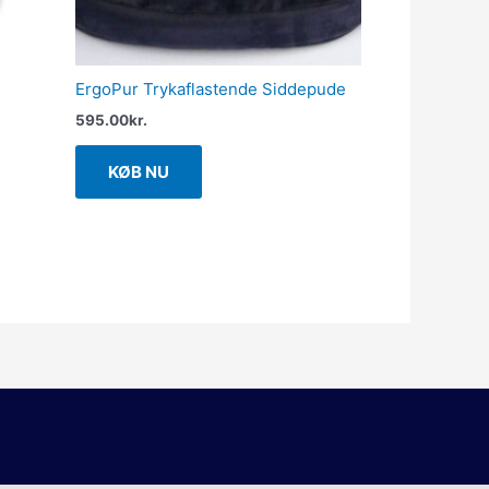
ErgoPur Trykaflastende Siddepude
595.00
kr.
KØB NU