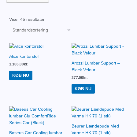
Viser 46 resultater
Alice kontorstol
Arozzi Lumbar Support –
1,106.00
kr.
Black Velour
KØB NU
277.00
kr.
KØB NU
Beurer Lændepude Med
Baseus Car Cooling lumbar
Varme HK 70 (1 stk)