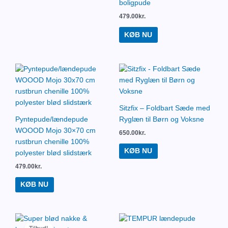
boligpude
479.00
kr.
KØB NU
Sitzfix – Foldbart Sæde med
Pyntepude/lændepude
Ryglæn til Børn og Voksne
WOOOD Mojo 30×70 cm
650.00
kr.
rustbrun chenille 100%
KØB NU
polyester blød slidstærk
479.00
kr.
KØB NU
Den
Den
oprindelige
aktuelle