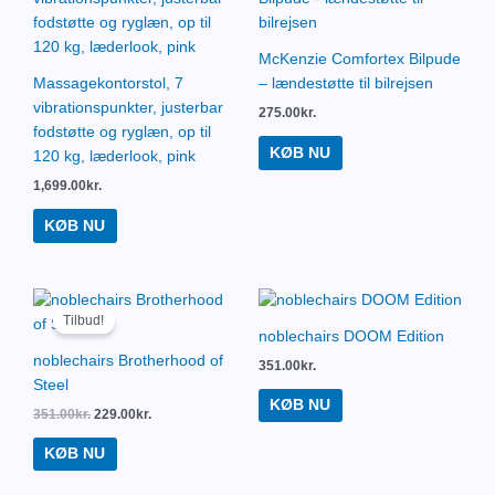
McKenzie Comfortex Bilpude
Massagekontorstol, 7
– lændestøtte til bilrejsen
vibrationspunkter, justerbar
275.00
kr.
fodstøtte og ryglæn, op til
KØB NU
120 kg, læderlook, pink
1,699.00
kr.
KØB NU
Den
Den
oprindelige
aktuelle
Tilbud!
pris
pris
noblechairs DOOM Edition
var:
er:
noblechairs Brotherhood of
351.00
kr.
351.00kr..
229.00kr..
Steel
KØB NU
351.00
kr.
229.00
kr.
KØB NU