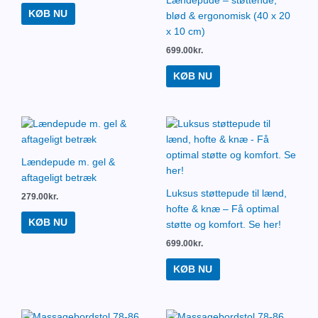
Lændepude – støttende,
KØB NU
blød & ergonomisk (40 x 20
x 10 cm)
699.00
kr.
KØB NU
Lændepude m. gel &
aftageligt betræk
Luksus støttepude til lænd,
279.00
kr.
hofte & knæ – Få optimal
KØB NU
støtte og komfort. Se her!
699.00
kr.
KØB NU