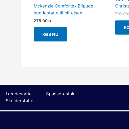
McKenzie Comfortex Bilpude –
Christ
lændestøtte til bilrejsen
799.00
275.00
kr.
K
KØB NU
Lændestøtte
Spadserestok
Skulderstøtte