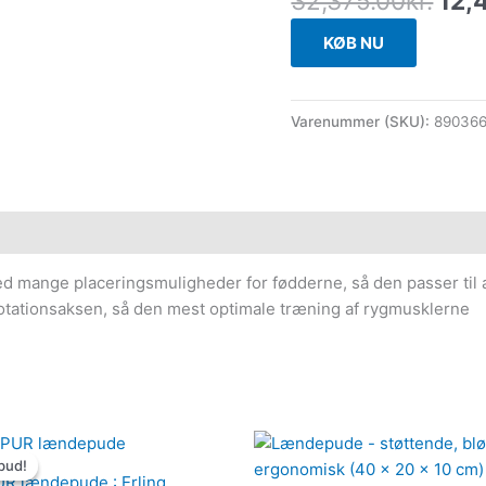
32,375.00
kr.
12,
KØB NU
Varenummer (SKU):
89036
ed mange placeringsmuligheder for fødderne, så den passer til
il rotationsaksen, så den mest optimale træning af rygmusklerne
Den
Den
oprindelige
aktuelle
bud!
bud!
pris
pris
 lændepude : Erling