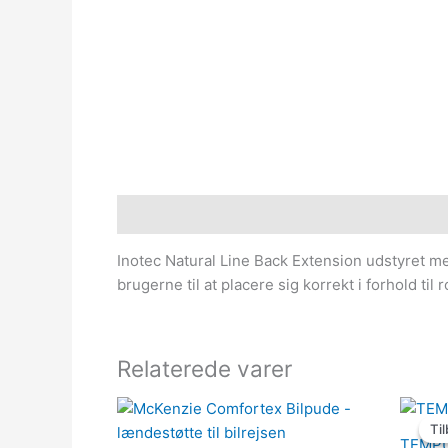
Beskrivelse
Inotec Natural Line Back Extension udstyret m
brugerne til at placere sig korrekt i forhold t
Relaterede varer
Til
Til
TEMPUR