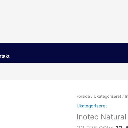
takt
Den
Forside
/
Ukategoriseret
/ I
opr
Ukategoriseret
pris
Inotec Natural
var:
32,