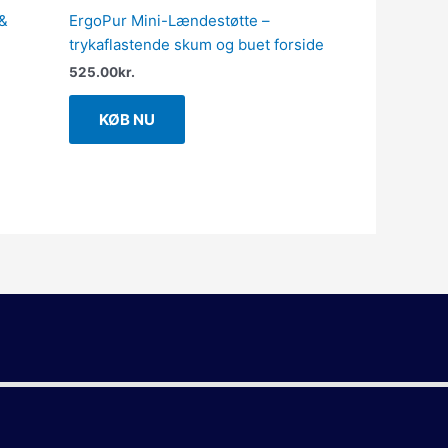
 &
ErgoPur Mini-Lændestøtte –
trykaflastende skum og buet forside
525.00
kr.
KØB NU