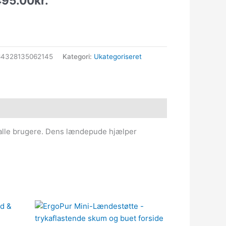
495.00
kr.
64328135062145
Kategori:
Ukategoriseret
 alle brugere. Dens lændepude hjælper