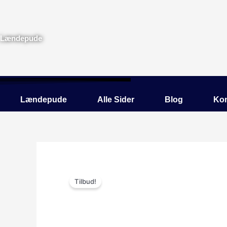
Gå
til
indholdet
Lændepude
Lændepude
Alle Sider
Blog
Kon
Tilbud!