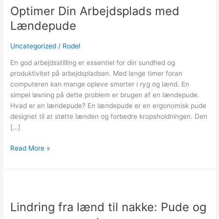
Optimer Din Arbejdsplads med
Arbejdsplads
med
Lændepude
Lændepude
Uncategorized
/
Rodel
En god arbejdsstilling er essentiel for din sundhed og
produktivitet på arbejdspladsen. Med lange timer foran
computeren kan mange opleve smerter i ryg og lænd. En
simpel løsning på dette problem er brugen af en lændepude.
Hvad er en lændepude? En lændepude er en ergonomisk pude
designet til at støtte lænden og forbedre kropsholdningen. Den
[…]
Read More »
Lindring
fra
Lindring fra lænd til nakke: Pude og
lænd
til