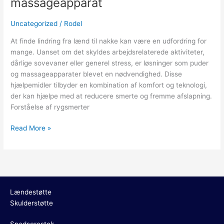
massageapparat
nakke:
Pude
Uncategorized
/
Rodel
og
At finde lindring fra lænd til nakke kan være en udfordring for
massageapparat
mange. Uanset om det skyldes arbejdsrelaterede aktiviteter,
dårlige sovevaner eller generel stress, er løsninger som puder
og massageapparater blevet en nødvendighed. Disse
hjælpemidler tilbyder en kombination af komfort og teknologi,
der kan hjælpe med at reducere smerte og fremme afslapning.
Forståelse af rygsmerter
Read More »
Lændestøtte
Skulderstøtte