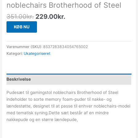
noblechairs Brotherhood of Steel
351.00
kr.
229.00
kr.
KØB NU
Varenummer (SKU):
8537283834054765002
Kategori:
Ukategoriseret
Beskrivelse
Pudesæt til gamingstol noblechairs Brotherhood of Steel
indeholder to sorte memory foam-puder til nakke- og
lændestøtte, designet til at passe til enhver noblechairs-model
med tematisk syning.Dette sæt består af en mindre
nakkepude og en større lændepude,