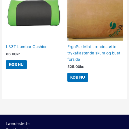
L33T Lumbar Cushion
ErgoPur Mini-Lændestøtte –
trykaflastende skum og buet
86.00
kr.
forside
KØB NU
525.00
kr.
KØB NU
Lændestøtte