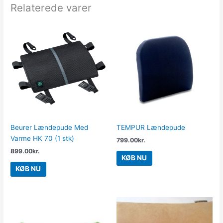
Relaterede varer
Beurer Lændepude Med
TEMPUR Lændepude
Varme HK 70 (1 stk)
799.00
kr.
899.00
kr.
KØB NU
KØB NU